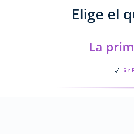
Elige el 
La
prim
Sin 
N