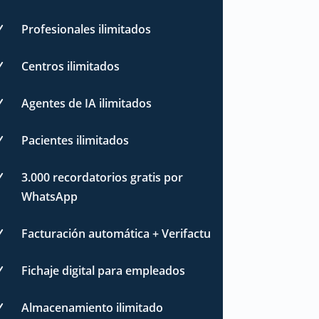
Profesionales ilimitados
N
Centros ilimitados
N
Agentes de IA ilimitados
N
Pacientes ilimitados
N
3.000 recordatorios gratis por
N
WhatsApp
Facturación automática + Verifactu
N
Fichaje digital para empleados
N
Almacenamiento ilimitado
N