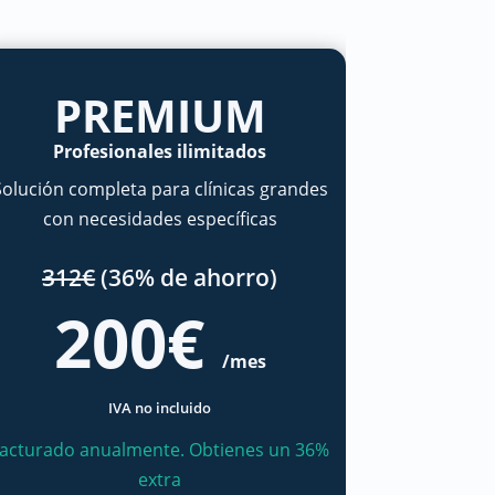
PREMIUM
Profesionales ilimitados
Solución completa para clínicas grandes
con necesidades específicas
312€
(36% de ahorro)
200€
/mes
IVA no incluido
acturado anualmente. Obtienes un 36%
extra