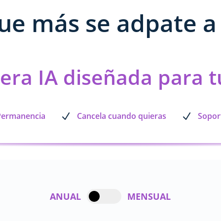
que más se adpate a 
era IA
diseñada para tu
Permanencia
Cancela cuando quieras
Sopor
N
N
ANUAL
MENSUAL