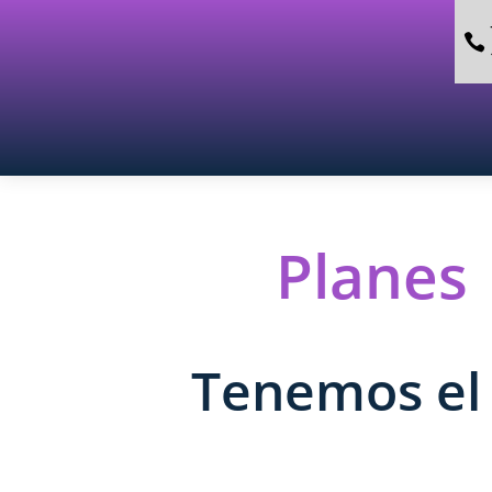

Planes 
Tenemos el 