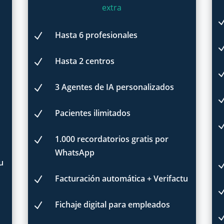
extra
Hasta 6 profesionales
N
Hasta 2 centros
N
3 Agentes de IA personalizados
N
Pacientes ilimitados
N
1.000 recordatorios gratis por
N
WhatsApp
u
Facturación automática + Verifactu
N
Fichaje digital para empleados
N