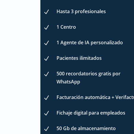
Hasta 3 profesionales
N
1 Centro
N
1 Agente de IA personalizado
N
Pacientes ilimitados
N
500 recordatorios gratis por
N
WhatsApp
Facturación automática + Verifact
N
Fichaje digital para empleados
N
50 Gb de almacenamiento
N