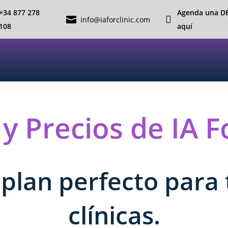
+34 877 278
Agenda una D


info@iaforclinic.com
108
aquí
y Precios de IA Fo
plan perfecto para 
clínicas.