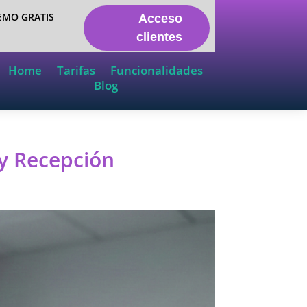
EMO GRATIS
Acceso
clientes
Home
Tarifas
Funcionalidades
Blog
 y Recepción