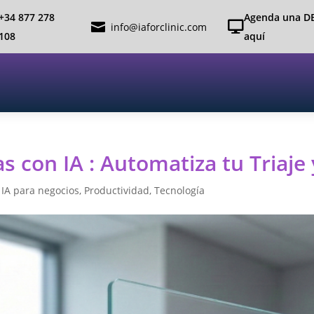
+34 877 278
Agenda una D


info@iaforclinic.com
108
aquí
s con IA : Automatiza tu Triaje
,
IA para negocios
,
Productividad
,
Tecnología