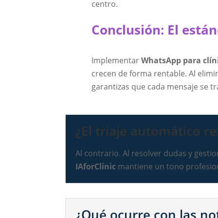
centro.
Conclusión: El está
Implementar
WhatsApp para clíni
crecen de forma rentable. Al elimi
garantizas que cada mensaje se t
¿El triaje automático r
Al contrario. Al resolver dudas y gestio
IAforClinic
mantiene un tono profesiona
¿Qué ocurre con las n