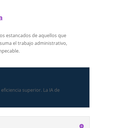
a
tros estancados de aquellos que
asuma el trabajo administrativo,
mpecable.
eficiencia superior. La IA de