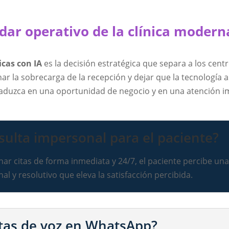
ndar operativo de la clínica modern
cas con IA
es la decisión estratégica que separa a los cen
nar la sobrecarga de la recepción y dejar que la tecnología 
raduzca en una oportunidad de negocio y en una atención i
esulta impersonal para el paciente?
nar citas de forma inmediata y 24/7, el paciente percibe una 
l y resolutivo que eleva la satisfacción percibida.
otas de voz en WhatsApp?